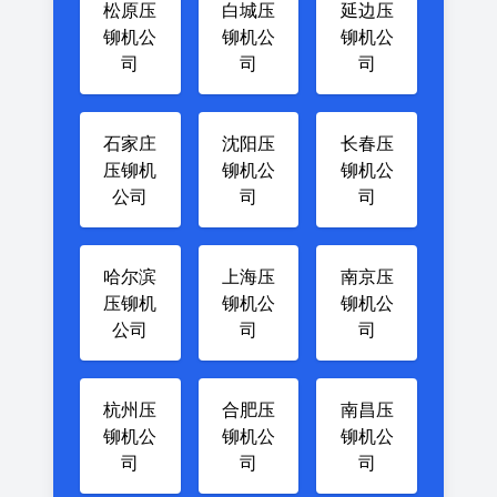
松原压
白城压
延边压
铆机公
铆机公
铆机公
司
司
司
石家庄
沈阳压
长春压
压铆机
铆机公
铆机公
公司
司
司
哈尔滨
上海压
南京压
压铆机
铆机公
铆机公
公司
司
司
杭州压
合肥压
南昌压
铆机公
铆机公
铆机公
司
司
司