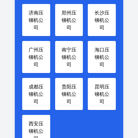
济南压
郑州压
长沙压
铆机公
铆机公
铆机公
司
司
司
广州压
南宁压
海口压
铆机公
铆机公
铆机公
司
司
司
成都压
贵阳压
昆明压
铆机公
铆机公
铆机公
司
司
司
西安压
铆机公