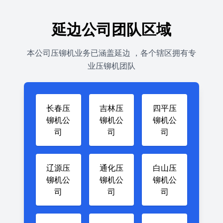
延边公司团队区域
本公司压铆机业务已涵盖延边 ，各个辖区拥有专
业压铆机团队
长春压
吉林压
四平压
铆机公
铆机公
铆机公
司
司
司
辽源压
通化压
白山压
铆机公
铆机公
铆机公
司
司
司